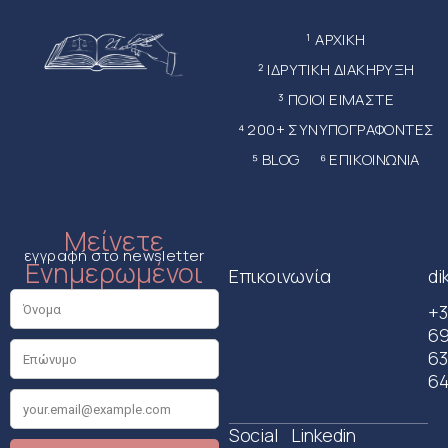
¹ ΑΡΧΙΚΗ
² ΙΔΡΥΤΙΚΗ ΔΙΑΚΗΡΥΞΗ
³ ΠΟΙΟΙ ΕΙΜΑΣΤΕ
⁴ 200+ ΣΥΝΥΠΟΓΡΑΦΟΝΤΕΣ
⁵ BLOG
⁶ ΕΠΙΚΟΙΝΩΝΙΑ
Μείνετε
εγγραφή στο newsletter
Ενημερωμένοι
Επικοινωνία
di
+3
6
63
64
Social
Linkedin